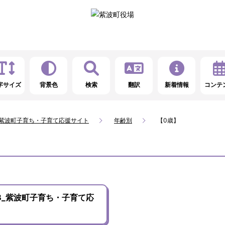
字サイズ
背景色
検索
翻訳
新着情報
コンテ
_紫波町子育ち・子育て応援サイト
年齢別
【0歳】
B_紫波町子育ち・子育て応