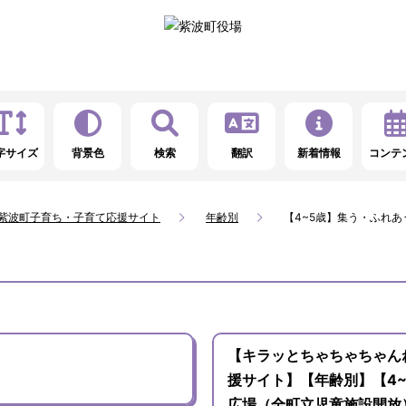
字サイズ
背景色
検索
翻訳
新着情報
コンテ
_紫波町子育ち・子育て応援サイト
年齢別
【4~5歳】集う・ふれあ
【キラッとちゃちゃちゃん
援サイト】【年齢別】【4
広場（全町立児童施設開放