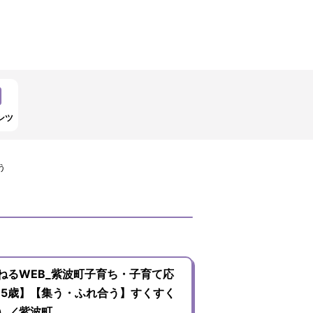
ンツ
う
ねるWEB_紫波町子育ち・子育て応
~5歳】【集う・ふれ合う】すくすく
）／紫波町