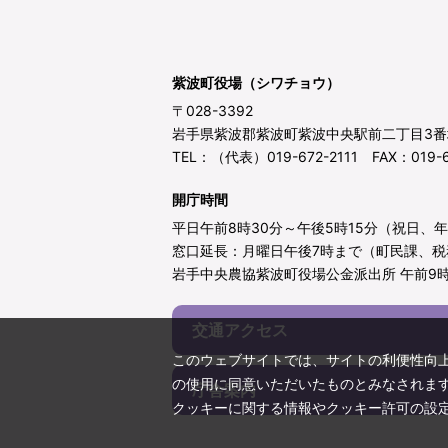
紫波町役場（シワチョウ）
〒028-3392
岩手県紫波郡紫波町紫波中央駅前二丁目3番
TEL：（代表）019-672-2111 FAX：019-6
開庁時間
平日午前8時30分～午後5時15分（祝日、
窓口延長：月曜日午後7時まで（町民課、税
岩手中央農協紫波町役場公金派出所 午前9時
交通アクセス
このウェブサイトでは、サイトの利便性向
の使用に同意いただいたものとみなされま
庁舎案内
クッキーに関する情報やクッキー許可の設