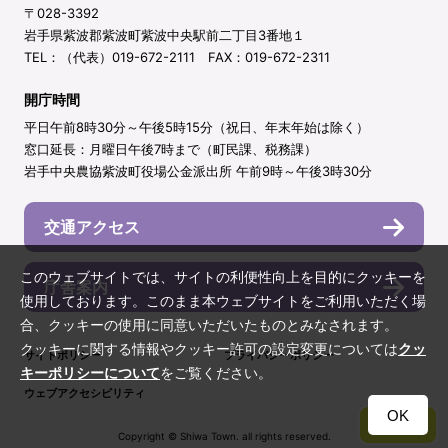
〒028-3392
岩手県紫波郡紫波町紫波中央駅前二丁目3番地１
TEL：（代表）019-672-2111 FAX：019-672-2311
開庁時間
平日午前8時30分～午後5時15分（祝日、年末年始は除く）
窓口延長：月曜日午後7時まで（町民課、税務課）
岩手中央農協紫波町役場公金派出所 午前9時～午後3時30分
交通アクセス
このウェブサイトでは、サイトの利便性向上を目的にクッキーを
庁舎案内
使用しております。このまま本ウェブサイトをご利用いただく場
合、クッキーの使用に同意いただいたものとみなされます。
クッキーに関する情報やクッキー許可の設定変更については
クッ
サイトポリシー
プライバシーポリシー
キーポリシーについて
をご覧ください。
ウェブアクセシビリティ
OK
TOP
Copyright © Shiwa Town. all rights reserved.