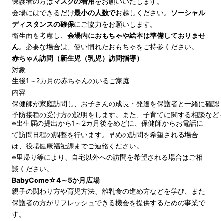
保護者の方は
マスクの着用
をお願いいたします。
会場にはできるだけ
最小の人数で
お越しください。
ソーシャル
ディスタンスの確保
にご協力をお願いします。
衛生面を考慮し、
会場内におもちゃや絵本は準備しておりませ
ん
。必要な場合は、使い慣れたおもちゃをご持参ください。
赤ちゃん訪問（新生児（乳児）訪問指導）
対象
生後1～2カ月の赤ちゃんのいるご家庭
内容
保健師が家庭訪問し、お子さんの成長・発達を保護者と一緒に確認
予防接種の受け方の説明をします。また、子育てに関する相談など
※出生届の提出から1～2カ月後をめどに、保健師からお電話に
て訪問日程の調整を行います。早めの訪問を希望される場合
は、役場健康福祉課までご連絡ください。
※里帰り等により、自宅以外への訪問を希望される場合はご相
談ください。
BabyCome☆4～5か月広場
親子の関わり方や育児方法、離乳食の進め方などを学び、また
保護者の方がリフレッシュできる機会を提供するための事業で
す。