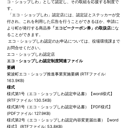
コ・ショップしわ」として認定し、その取組を応援する制度で
す。
「エコ・ショップしわ」認定店には、認定証とステッカーが交
付され、これを利用した広告を行うことができるほか、申請に
より町が発行する商品券
「エコビークーポン券」の取扱店
にな
ることができます。
エコ・ショップしわ認定のお申込については、役場環境課まで
お問合せください。
エコ・ショップしわ認定店
エコ・ショップしわ認定制度関連ファイル
要綱
紫波町エコ・ショップ推進事業実施要綱 (RTFファイル:
163.9KB)
様式
様式第1号（エコ・ショップしわ認定申込書）【word様式】
(RTFファイル: 130.5KB)
様式第1号（エコ・ショップしわ認定申込書）【PDF様式】
(PDFファイル: 127.9KB)
様式第2号（エコ・ショップしわ認定内容変更届出書）【word
様式】 (RTFファイル: 53.8KB)