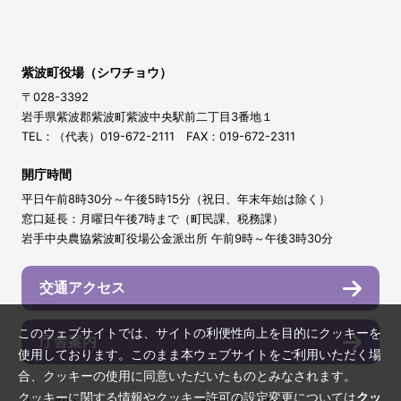
紫波町役場（シワチョウ）
〒028-3392
岩手県紫波郡紫波町紫波中央駅前二丁目3番地１
TEL：（代表）019-672-2111 FAX：019-672-2311
開庁時間
平日午前8時30分～午後5時15分（祝日、年末年始は除く）
窓口延長：月曜日午後7時まで（町民課、税務課）
岩手中央農協紫波町役場公金派出所 午前9時～午後3時30分
交通アクセス
このウェブサイトでは、サイトの利便性向上を目的にクッキーを
庁舎案内
使用しております。このまま本ウェブサイトをご利用いただく場
合、クッキーの使用に同意いただいたものとみなされます。
クッキーに関する情報やクッキー許可の設定変更については
クッ