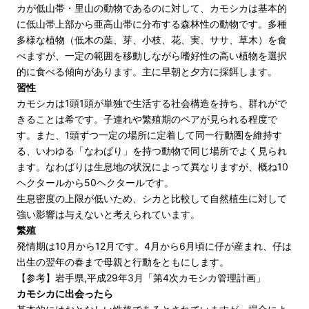
カが低山帯・里山の動物であるのに対して、カモシカは基本的
に低山帯上部から亜高山帯に分布する森林性の動物です。多種
多様な植物（低木の葉、芽、小枝、花、実、ササ、草木）を食
べますが、一定の範囲を移動しながら嗜好性の高い植物を選択
的に食べる傾向があります。主に早朝と夕方に採餌します。
習性
カモシカは1頭1頭が単独で生活する社会構造を持ち、群れがで
きることは希です。子連れや繁殖期のペアが見られる程度で
す。また、1頭ずつ一定の場所に定着して同一行動圏を維持す
る、いわゆる「なわばり」を持つ動物で同じ場所でよく見られ
ます。なわばりは生息地の状況によって異なりますが、概ね10
ヘクタールから50ヘクタールです。
生息密度の上限が低いため、シカと比較して自然植生に対して
強い影響は与えないと考えられています。
繁殖
発情期は10月から12月です。4月から6月頃に仔が産まれ、仔は
出生の翌年の春まで母親と行動をともにします。
【参考】岩手県,平成29年3月「第4次カモシカ管理計画」
カモシカに出会ったら