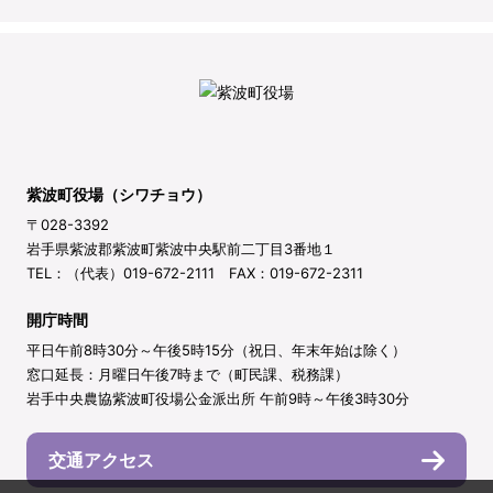
紫波町役場（シワチョウ）
〒028-3392
岩手県紫波郡紫波町紫波中央駅前二丁目3番地１
TEL：（代表）019-672-2111 FAX：019-672-2311
開庁時間
平日午前8時30分～午後5時15分（祝日、年末年始は除く）
窓口延長：月曜日午後7時まで（町民課、税務課）
岩手中央農協紫波町役場公金派出所 午前9時～午後3時30分
交通アクセス