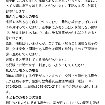
基本的にはおとなしい性格であるとされていますが、場合によ
って人間に危害を加えることがあります。下記を参考に対応を
お願いします。
生きたカモシカの場合
怪我や病気もなく自力で立っており、元気な場合はしばらく様
子を見守ってください。基本的にカモシカは人を襲わない動物
で、帰巣本能もあるので、山に帰る道筋がわかれば立ち去ると
思われます。
原則、捕獲は行いませんが、自力で山へ戻ること困難な様子の
際、交通安全上問題がある場合は保護も検討するので下記担当
課へ連絡してください。
興奮すると突進してくる場合があります。
必要以上に近づかず、刺激しないようにしてください。
死んだカモシカの場合
個体の調査をする必要がありますので、交通上支障がある場合
以外は動かさず、紫波町教育委員会生涯学習課（電話：019-
672-5243、土日祝は019-672-2111）までご連絡をお願いしま
す。
子どものカモシカの場合
1頭でいるように見える場合も、親が近くにおり人の接近を警戒