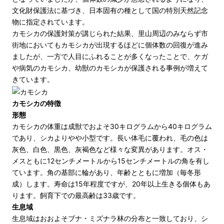
文化財保護法に基づき、日本固有の種として国の特別天然記念
物に指定されています。
カモシカの保護対策が講じられた結果、里山周辺のみならず市
街地においてもカモシカが出現するほどに個体数の回復が進み
ましたが、一方で人目にふれることが多くなったことで、ケガ
や病気のカモシカ、幼獣のカモシカが保護される事例が増えて
きています。
カモシカの特徴
形態
カモシカの体重は成獣でおよそ30キログラムから40キログラム
であり、シカよりやや小型です。長い体毛に覆われ、毛の色は
灰色、白色、黒色、灰褐色など様々な変異があります。オス・
メスともに12センチメートルから15センチメートルの角を有し
ています。角の基部に輪があり、年齢とともに増加（毎冬形
成）します。寿命は15年程度ですが、20年以上生きる個体もあ
ります。飼育下での最高齢は33歳です。
生息域
生息域はおおよそブナ・ミズナラ林の分布と一致しており、シ