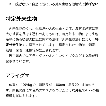
3.
拡げない
：自然に既にいる外来生物を他地域に
拡げない
特定外来生物
外来生物のうち、生態系や人の生命・身体、農林水産業に重
大な被害を及ぼす恐れのあるものは、特定外来生物による生態
系等に係る被害の防止に関する法律（外来生物法）により「
特
定外来生物
」に指定されています。指定された生物は、飼育、
栽培、保管、運搬等が禁止されます。
岩手県内ではアライグマやオオキンケイギクなど１２種が確
認されています。
アライグマ
体重4～10数kgで、頭胴長41～60cm、尾長20～41cmで
す。白色の顔に黒色系のマスクをつけたような外見で4～7の輪
模様を尾にもちます。