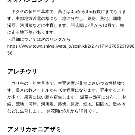
キク科の多年生草本で、高さは0.5から3ｍ程度にまでなりま
す。中部地方以北の寒冷な土地に分布し、路傍、荒地、畑地、
湿原、河川敷などに生育します。開花期は7月から10月で、横
に走る地下茎があります。
・詳細については次のリンクから
https://www.town.shiwa.iwate.jp/soshiki/2/2_4/17143765201998
56
アレチウリ
ウリ科の一年生草本で、生育速度が非常に速いつる性植物で
す。長さは数メートルから10m程度になります。群生すること
が多く、果実に鋭い棘を密生します。 温帯～熱帯に分布し、林
縁、荒地、河岸、河川敷、路傍、原野、畑地、樹園地、造林地
などに生育します。 開花期は8月から10月です。
アメリカオニアザミ