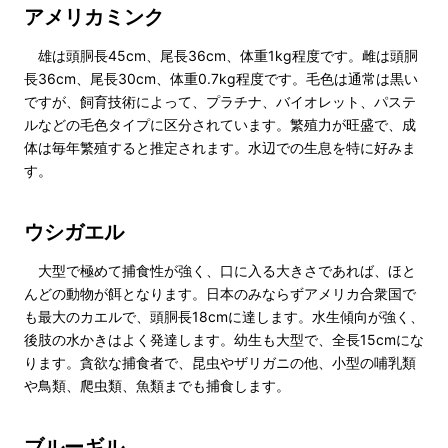
アメリカミンク
雄は頭胴長45cm、尾長36cm、体重1kg程度です。雌は頭胴
長36cm、尾長30cm、体重0.7kg程度です。毛色は通常は黒い
ですが、飼育技術によって、プラチナ、バイオレット、パステ
ルなどの毛色タイプに区分されています。繁殖力が旺盛で、成
体は毎年繁殖すると推定されます。水辺での生息を特に好みま
す。
ウシガエル
大型で極めて捕食性が強く、口に入る大きさであれば、ほと
んどの動物が餌となります。日本のみならずアメリカ合衆国で
も最大のカエルで、頭胴長18cmに達します。水生傾向が強く、
後肢の水かきはよく発達します。幼生も大型で、全長15cmにな
ります。貪欲な捕食者で、昆虫やザリガニの他、小型の哺乳類
や鳥類、爬虫類、魚類までも捕食します。
ブルーギル