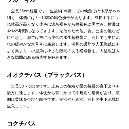
全長25cm程度です。生後約1年目までの幼魚では体形がやや
細く、体側には7～10本の暗色横帯があります。成長するにつ
れ体高が高くなり体色は濃灰褐色から暗褐色に黒ずみ、横帯は
やや不明瞭になってきます。湖沼やため池、堀、公園の池など
に生息し、湖では主に沿岸帯の水生植物帯に、河川でも主に流
れの緩やかな水草帯に生息します。河川の護岸や人工漁礁にも
よく集まり、小型魚は小さな隙間のある構造物を、大型魚は大
きな隙間のある構造物を好みます。
オオクチバス（ブラックバス）
全長30～50cmです。上あごの後端が眼の後縁の直下よりも
後方に達します。体側から背にかけて不規則な暗斑があり、腹
側は黄味を帯びた白色です。湖沼やため池、河川の中下流域に
生息します。
コクチバス