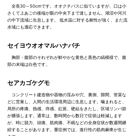
全長30～50cmです。オオクチバスに似ていますが、口は小
さくて上あごの後端が眼の中央下まで達しません。湖沼や河川
の中下流域に生息します。 低水温に対する耐性が強く、また流
水域にも適応できます。
セイヨウオオマルハナバチ
胸部・腹部のそれぞれが鮮やかな黄色と黒色の縞模様で、腹
部の末端は白色です。
セアカゴケグモ
コンクリート建造物や器物の窪みや穴、裏側、隙間、管渠な
どに営巣し、人間の生活環境周辺に生息します。噛まれると、
局所の疼痛、熱感、痒感、紅斑、硬結をきたし、区域リンパ節
が腫張します。通常は、数時間から数日で症状は軽減します
が、時に脱力、頭痛、筋肉痛、不眠などの全身症状が数週間継
続することがあります。重症例では、進行性の筋肉麻痺が生じ