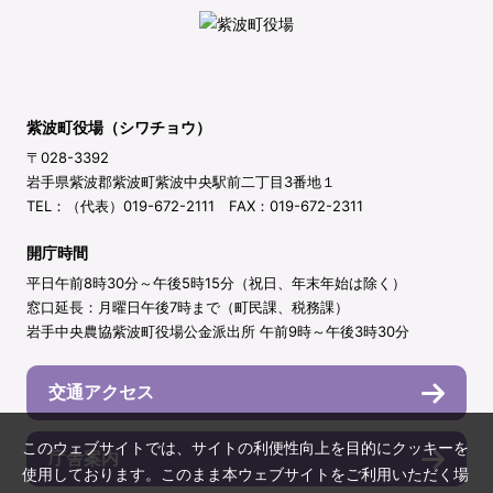
紫波町役場（シワチョウ）
〒028-3392
岩手県紫波郡紫波町紫波中央駅前二丁目3番地１
TEL：（代表）019-672-2111 FAX：019-672-2311
開庁時間
平日午前8時30分～午後5時15分（祝日、年末年始は除く）
窓口延長：月曜日午後7時まで（町民課、税務課）
岩手中央農協紫波町役場公金派出所 午前9時～午後3時30分
交通アクセス
このウェブサイトでは、サイトの利便性向上を目的にクッキーを
庁舎案内
使用しております。このまま本ウェブサイトをご利用いただく場