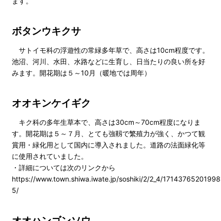
ます。
ボタンウキクサ
サトイモ科の浮遊性の常緑多年草で、高さは10cm程度です。
池沼、河川、水田、水路などに生育し、日当たりの良い所を好
みます。開花期は５～10月（暖地では周年）
オオキンケイギク
キク科の多年生草本で、高さは30cm～70cm程度になりま
す。開花期は５～７月、とても強靱で繁殖力が強く、かつて観
賞用・緑化用として国内に導入されました。道路の法面緑化等
に使用されていました。
・詳細については次のリンクから
https://www.town.shiwa.iwate.jp/soshiki/2/2_4/17143765201998
5/
オオハンゴンソウ