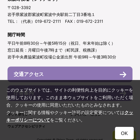
〒028-3392
岩手県紫波郡紫波町紫波中央駅前二丁目3番地１
TEL：（代表）019-672-2111 FAX：019-672-2311
開庁時間
平日午前8時30分～午後5時15分（祝日、年末年始は除く）
窓口延長：月曜日午後7時まで（町民課、税務課）
岩手中央農協紫波町役場公金派出所 午前9時～午後3時30分
交通アクセス
このウェブサイトでは、サイトの利便性向上を目的にクッキーを
庁舎案内
使用しております。このまま本ウェブサイトをご利用いただく場
合、クッキーの使用に同意いただいたものとみなされます。
クッキーに関する情報やクッキー許可の設定変更については
クッ
サイトポリシー
プライバシーポリシー
キーポリシーについて
をご覧ください。
ウェブアクセシビリティ
OK
TOP
Copyright © Shiwa Town. all rights reserved.