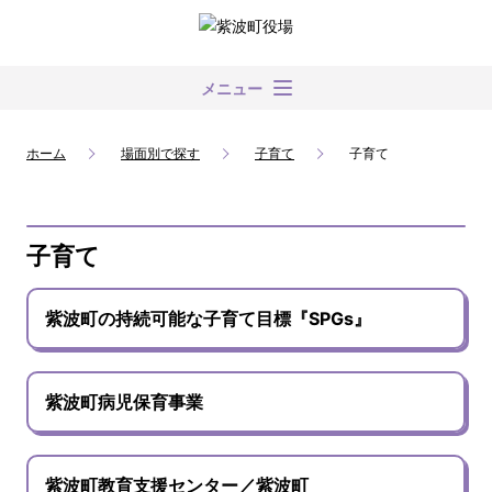
メニュー
ホーム
場面別で探す
子育て
子育て
子育て
紫波町の持続可能な子育て目標『SPGs』
紫波町病児保育事業
紫波町教育支援センター／紫波町