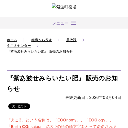
メニュー
ホーム
組織から探す
農政課
えこ３センター
『紫あ波せみらいたい肥』 販売のお知らせ
『紫あ波せみらいたい肥』 販売のお知
らせ
最終更新日：2026年03月04日
「えこ3」という名称は、「
ECO
nomy」、「
ECO
logy」、
「
E
arth
CO
nscious」の3つの語の頭文字をとって命名されまし