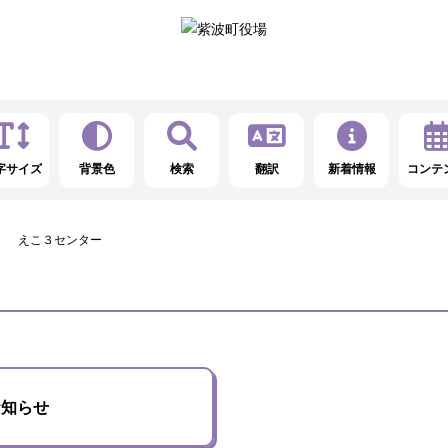
字サイズ
背景色
検索
翻訳
新着情報
コンテ
えこ３センター
お知らせ