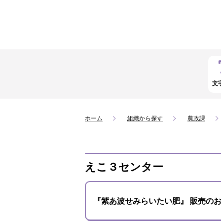
文
ホーム
組織から探す
農政課
えこ３センター
『紫あ波せみらいたい肥』 販売の