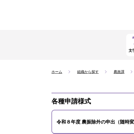
文
ホーム
組織から探す
農政課
各種申請様式
令和８年度 農振除外の申出（随時