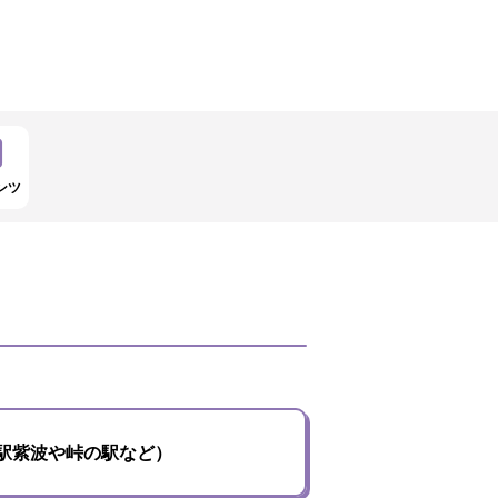
ンツ
駅紫波や峠の駅など）