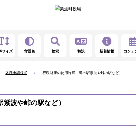
字サイズ
背景色
検索
翻訳
新着情報
コンテ
各種申請様式
行政財産の使用許可（道の駅紫波や峠の駅など）
駅紫波や峠の駅など）