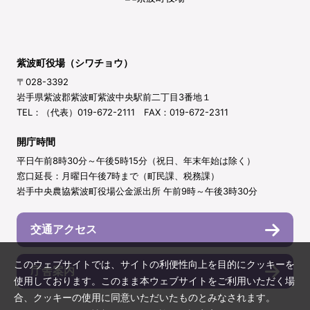
紫波町役場（シワチョウ）
〒028-3392
岩手県紫波郡紫波町紫波中央駅前二丁目3番地１
TEL：（代表）019-672-2111 FAX：019-672-2311
開庁時間
平日午前8時30分～午後5時15分（祝日、年末年始は除く）
窓口延長：月曜日午後7時まで（町民課、税務課）
岩手中央農協紫波町役場公金派出所 午前9時～午後3時30分
交通アクセス
このウェブサイトでは、サイトの利便性向上を目的にクッキーを
庁舎案内
使用しております。このまま本ウェブサイトをご利用いただく場
合、クッキーの使用に同意いただいたものとみなされます。