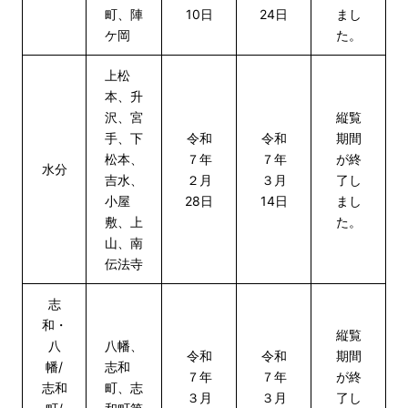
町、陣
10日
24日
まし
ケ岡
た。
上松
本、升
沢、宮
縦覧
手、下
令和
令和
期間
松本、
７年
７年
が終
水分
吉水、
２月
３月
了し
小屋
28日
14日
まし
敷、上
た。
山、南
伝法寺
志
和・
縦覧
八
八幡、
令和
令和
期間
幡/
志和
７年
７年
が終
志和
町、志
３月
３月
了し