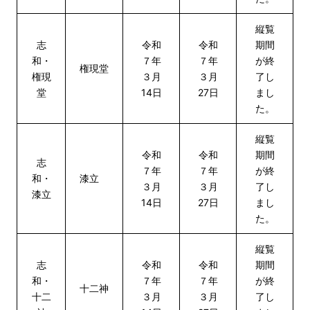
縦覧
志
令和
令和
期間
和・
７年
７年
が終
権現堂
権現
３月
３月
了し
堂
14日
27日
まし
た。
縦覧
令和
令和
期間
志
７年
７年
が終
和・
漆立
３月
３月
了し
漆立
14日
27日
まし
た。
縦覧
志
令和
令和
期間
和・
７年
７年
が終
十二神
十二
３月
３月
了し