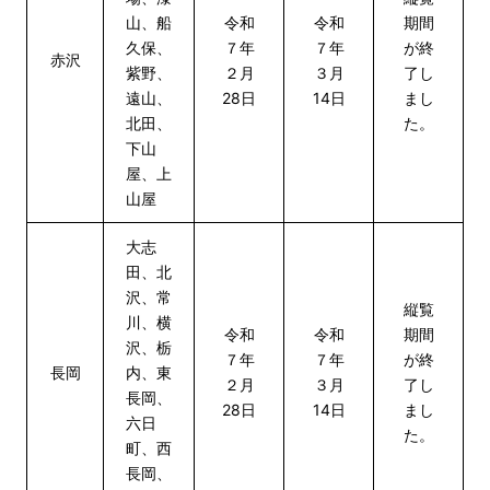
山、船
令和
令和
期間
久保、
７年
７年
が終
赤沢
紫野、
２月
３月
了し
遠山、
28日
14日
まし
北田、
た。
下山
屋、上
山屋
大志
田、北
沢、常
縦覧
川、横
令和
令和
期間
沢、栃
７年
７年
が終
長岡
内、東
２月
３月
了し
長岡、
28日
14日
まし
六日
た。
町、西
長岡、