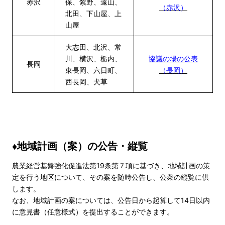
赤沢
保、紫野、遠山、
（赤沢）
北田、下山屋、上
山屋
大志田、北沢、常
川、横沢、栃内、
協議の場の公表
長岡
東長岡、六日町、
（長岡）
西長岡、犬草
♦地域計画（案）の公告・縦覧
農業経営基盤強化促進法第19条第７項に基づき、地域計画の策
定を行う地区について、その案を随時公告し、公衆の縦覧に供
します。
なお、地域計画の案については、公告日から起算して14日以内
に意見書（任意様式）を提出することができます。