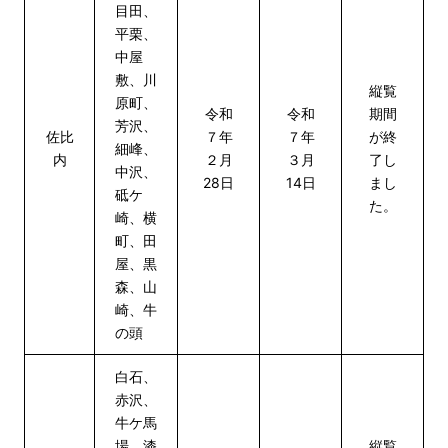
目田、
平栗、
中屋
敷、川
縦覧
原町、
令和
令和
期間
芳沢、
佐比
７年
７年
が終
細峰、
内
２月
３月
了し
中沢、
28日
14日
まし
砥ケ
た。
崎、横
町、田
屋、黒
森、山
崎、牛
の頭
白石、
赤沢、
牛ケ馬
場、漆
縦覧