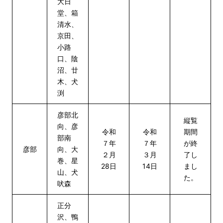
大日
堂、箱
清水、
京田、
小路
口、陰
沼、廿
木、犬
渕
彦部北
縦覧
向、彦
令和
令和
期間
部南
７年
７年
が終
彦部
向、大
２月
３月
了し
巻、星
28日
14日
まし
山、犬
た。
吠森
正分
沢、鴨