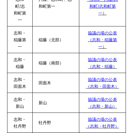
町/志
和町第一
和町/志和町第
和町第
一）
一
志和・
協議の場の公表
稲藤第
稲藤（北部）
（志和・稲藤第
一
一）
志和・
協議の場の公表
稲藤（南部）
稲藤
（志和・稲藤）
志和・
協議の場の公表
田面木
田面木
（志和・田面木）
志和・
協議の場の公表
新山
新山
（志和・新山）
志和・
協議の場の公表
牡丹野
牡丹野
（志和・牡丹野）