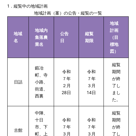
1．縦覧中の地域計画
地域計画（案）の公告・縦覧の一覧
地域
地域内
計画
地域
公告
縦覧
集落農
（目
名
日
期限
業名
標地
図）
縦覧
鍛冶
令和
令和
期間
町、寺
７年
７年
が終
日詰
小路、
２月
３月
了し
街道、
28日
14日
まし
西裏
た。
中陣、
縦覧
十日
令和
令和
期間
市、下
７年
７年
が終
古館
町、上
３月
３月
了し