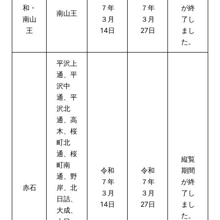
和・
７年
７年
が終
南山王
南山
３月
３月
了し
王
14日
27日
まし
た。
平沢上
通、平
沢中
通、平
沢北
通、高
木、
桜
町北
通、桜
縦覧
町南
令和
令和
期間
通、野
７年
７年
が終
赤石
岸、北
３月
３月
了し
日詰、
14日
27日
まし
大成、
た。