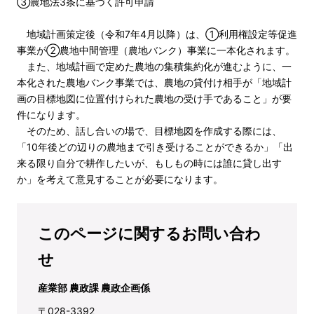
③農地法3条に基づく許可申請
地域計画策定後（令和7年4月以降）は、①利用権設定等促進
事業が②農地中間管理（農地バンク）事業に一本化されます。
また、地域計画で定めた農地の集積集約化が進むように、一
本化された農地バンク事業では、農地の貸付け相手が「地域計
画の目標地図に位置付けられた農地の受け手であること」が要
件になります。
そのため、話し合いの場で、目標地図を作成する際には、
「10年後どの辺りの農地まで引き受けることができるか」「出
来る限り自分で耕作したいが、もしもの時には誰に貸し出す
か」を考えて意見することが必要になります。
このページに関するお問い合わ
せ
産業部 農政課 農政企画係
〒028-3392