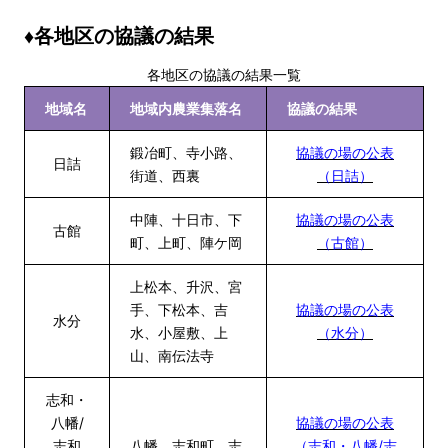
♦各地区の協議の結果
各地区の協議の結果一覧
地域名
地域内農業集落名
協議の結果
鍛冶町、寺小路、
協議の場の公表
日詰
街道、西裏
（日詰）
中陣、十日市、下
協議の場の公表
古館
町、上町、陣ケ岡
（古館）
上松本、升沢、宮
手、下松本、吉
協議の場の公表
水分
水、小屋敷、上
（水分）
山、南伝法寺
志和・
八幡/
協議の場の公表
志和
八幡、志和町、志
（志和・八幡/志