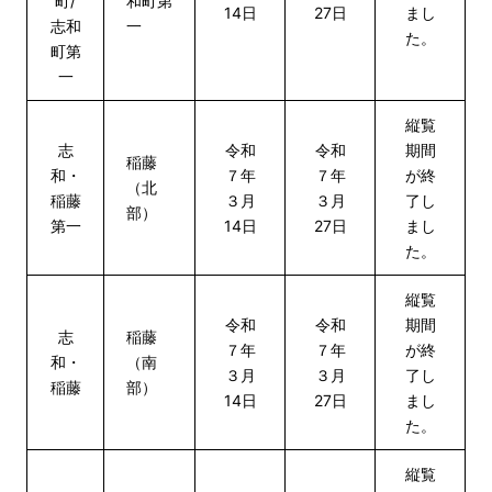
町/
和町第
14日
27日
まし
志和
一
た。
町第
一
縦覧
志
令和
令和
期間
稲藤
和・
７年
７年
が終
（北
稲藤
３月
３月
了し
部）
第一
14日
27日
まし
た。
縦覧
令和
令和
期間
志
稲藤
７年
７年
が終
和・
（南
３月
３月
了し
稲藤
部）
14日
27日
まし
た。
縦覧