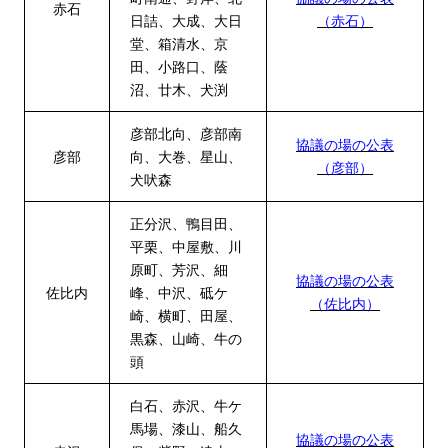
赤石
日詰、
大成、大日
（赤石）
堂、箱清水、京
田、小路口、蔭
沼、廿木、犬渕
彦部北向、彦部南
協議の場の公表
彦部
向、大巻、星山、
（彦部）
犬吠森
正分沢、鴨目田、
平栗、中屋敷、川
原町、芳沢、細
協議の場の公表
佐比内
峰、中沢、砥ケ
（佐比内）
崎、横町、田屋、
黒森、山崎、牛の
頭
白石、赤沢、牛ケ
馬場、漆山、船久
協議の場の公表