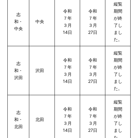
縦覧
令和
令和
期間
志
７年
７年
が終
和・
中央
３月
３月
了し
中央
14日
27日
まし
た。
縦覧
令和
令和
期間
志
７年
７年
が終
和・
沢田
３月
３月
了し
沢田
14日
27日
まし
た。
縦覧
令和
令和
期間
志
７年
７年
が終
和・
北田
３月
３月
了し
北田
14日
27日
まし
た。