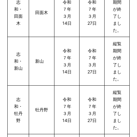
志
令和
令和
期間
和・
７年
７年
が終
田面木
田面
３月
３月
了し
木
14日
27日
まし
た。
縦覧
令和
令和
期間
志
７年
７年
が終
和・
新山
３月
３月
了し
新山
14日
27日
まし
た。
縦覧
志
令和
令和
期間
和・
７年
７年
が終
牡丹野
牡丹
３月
３月
了し
野
14日
27日
まし
た。