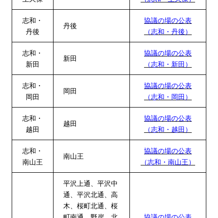
志和・
協議の場の公表
丹後
丹後
（志和・丹後）
志和・
協議の場の公表
新田
新田
（志和・新田）
志和・
協議の場の公表
岡田
岡田
（志和・岡田）
志和・
協議の場の公表
越田
越田
（志和・越田）
志和・
協議の場の公表
南山王
南山王
（志和・南山王）
平沢上通、平沢中
通、平沢北通、高
木、
桜町北通、桜
町南通、野岸、北
協議の場の公表