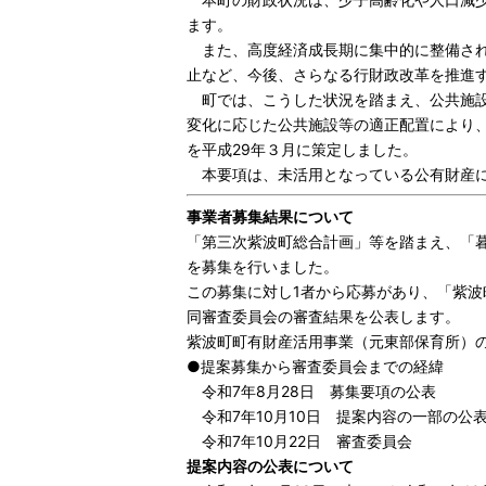
ます。
また、高度経済成長期に集中的に整備され
止など、今後、さらなる行財政改革を推進
町では、こうした状況を踏まえ、公共施設
変化に応じた公共施設等の適正配置により
を平成29年３月に策定しました。
本要項は、未活用となっている公有財産に
事業者募集結果について
「第三次紫波町総合計画」等を踏まえ、「
を募集を行いました。
この募集に対し1者から応募があり、「紫
同審査委員会の審査結果を公表します。
紫波町町有財産活用事業（元東部保育所）の事
●提案募集から審査委員会までの経緯
令和7年8月28日 募集要項の公表
令和7年10月10日 提案内容の一部の公
令和7年10月22日 審査委員会
提案内容の公表について