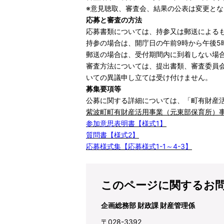
※意見聴取、審査会、結果の公表は変更と
応募と審査の方法
応募書類については、持参⼜は郵送による
持参の場合は、開庁⽇の午前9時から午後5
郵送の場合は、受付期間内に到着しない場
審査⽅法については、提出書類、審査委員
いての異議申し⽴ては受け付けません。
募集要項等
公募に関する詳細については、「町有財産
紫波町町有財産活用事業（元東部保育所）
参加意思表明書【様式1】
質問書【様式2】
応募様式集【応募様式1-1～4-3】
このページに関するお
企画総務部 財政課 財産管理係
〒028-3392