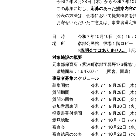
令和７年８月28日（木）から令和７年1
この募集に対し、
応募のあった提案内容
公表の方法は、会場において提案概要を掲
お寄せいただいたご意見は、事業者選定審
日 時 令和７年10月10日（金）16：0
場 所 彦部公民館、役場１階ロビ
※
説明会ではありません。
上記
対象施設の概要
元東部保育所（紫波町彦部字暮坪176番地1
敷地面積：1,647.67㎡ （園舎、園庭）
事業者募集スケジュール
募集開始
令和７年８月28日（木
質問期間
令和７年８月28日（木
質問の回答
令和７年９月26日（金
参加意思表明
令和７年９月30日（火
提案書受付期間
令和７年８月28日（木）
意見聴取
令和７年10月７日（火
審査会
令和７年10月22日（
審査結果の公表
令和７年10月29日（