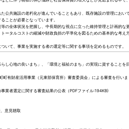
た公共施設の老朽化が進んでいることもあり、既存施設の管理におい
することが必要となっています。
等の全体状況を把握し、中長期的な視点に立った維持管理と計画的な
、トータルコストの縮減や財政負担の平準化を図るための基本的な考え
ついて、事業を実施する者の選定等に関する事項を定めるものです。
暮らし心地の良いまち」、「環境と福祉のまち」の実現に資することを
波町町有財産活用事業（元東部保育所）審査委員会」による審査を行いま
業者選定に関する審査結果の公表（PDFファイル:194KB)
表、意見聴取