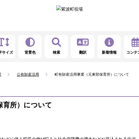
字サイズ
背景色
検索
翻訳
新着情報
コンテ
課
公有財産活用
町有財産活用事業（元東部保育所）について
保育所）について
などに伴う税収の伸び悩みと社会保障費の増大などが見込まれる中で