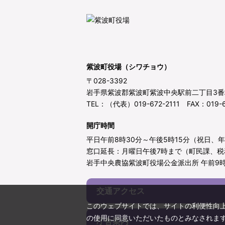
紫波町役場（シワチョウ）
〒028-3392
岩手県紫波郡紫波町紫波中央駅前二丁目3番
TEL：（代表）019-672-2111 FAX：019-6
開庁時間
平日午前8時30分～午後5時15分（祝日、
窓口延長：月曜日午後7時まで（町民課、税
岩手中央農協紫波町役場公金派出所 午前9時
交通アクセス
このウェブサイトでは、サイトの利便性向
の使用に同意いただいたものとみなされま
庁舎案内