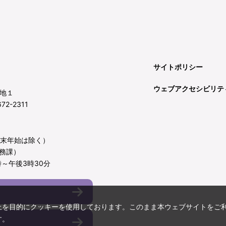
サイトポリシー
ウェブアクセシビリテ
地１
72-2311
年末年始は除く）
務課）
～午後3時30分
上を目的にクッキーを使用しております。このまま本ウェブサイトをご
す。