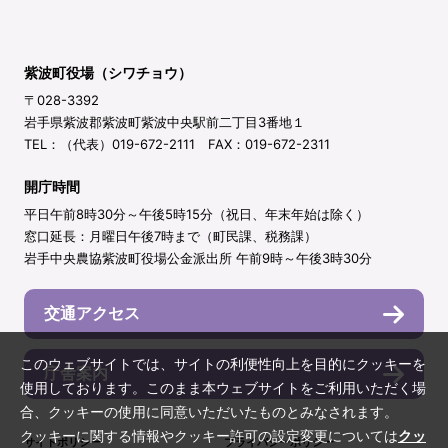
紫波町役場（シワチョウ）
〒028-3392
岩手県紫波郡紫波町紫波中央駅前二丁目3番地１
TEL：（代表）019-672-2111 FAX：019-672-2311
開庁時間
平日午前8時30分～午後5時15分（祝日、年末年始は除く）
窓口延長：月曜日午後7時まで（町民課、税務課）
岩手中央農協紫波町役場公金派出所 午前9時～午後3時30分
交通アクセス
このウェブサイトでは、サイトの利便性向上を目的にクッキーを
庁舎案内
使用しております。このまま本ウェブサイトをご利用いただく場
合、クッキーの使用に同意いただいたものとみなされます。
クッキーに関する情報やクッキー許可の設定変更については
クッ
サイトポリシー
プライバシーポリシー