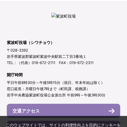
紫波町役場（シワチョウ）
〒028-3392
岩手県紫波郡紫波町紫波中央駅前二丁目3番地１
TEL：（代表）019-672-2111 FAX：019-672-2311
開庁時間
平日午前8時30分～午後5時15分（祝日、年末年始は除く）
窓口延長：月曜日午後7時まで（町民課、税務課）
岩手中央農協紫波町役場公金派出所 午前9時～午後3時30分
交通アクセス
このウェブサイトでは、サイトの利便性向上を目的にクッキーを