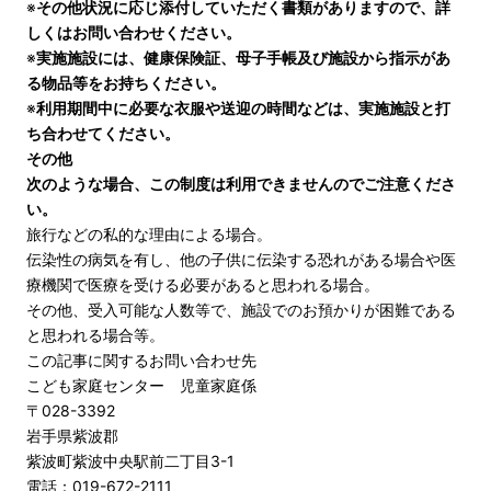
※
その他状況に応じ添付していただく書類がありますので、詳
しくはお問い合わせください。
※
実施施設には、健康保険証、母子手帳及び施設から指示があ
る物品等をお持ちください。
※
利用期間中に必要な衣服や送迎の時間などは、実施施設と打
ち合わせてください。
その他
次のような場合、この制度は利用できませんのでご注意くださ
い。
旅行などの私的な理由による場合。
伝染性の病気を有し、他の子供に伝染する恐れがある場合や医
療機関で医療を受ける必要があると思われる場合。
その他、受入可能な人数等で、施設でのお預かりが困難である
と思われる場合等。
この記事に関するお問い合わせ先
こども家庭センター 児童家庭係
〒028-3392
岩手県紫波郡
紫波町紫波中央駅前二丁目3-1
電話：019-672-2111