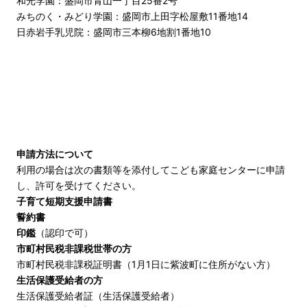
和光学園：盛岡市青山一丁目25番2号
みちのく・みどり学園：盛岡市上田字松屋敷11番地14
日赤岩手乳児院：盛岡市三本柳6地割1番地10
申請方法について
利用の場合は次の書類等を添付してこども家庭センターに申請
し、許可を受けてください。
子育て短期支援申請書
誓約書
印鑑
（認印で可）
市町村民税非課税世帯の方
市町村民税非課税証明書（1月1日に紫波町に住所がない方）
生活保護受給者の方
生活保護受給者証（生活保護受給者）