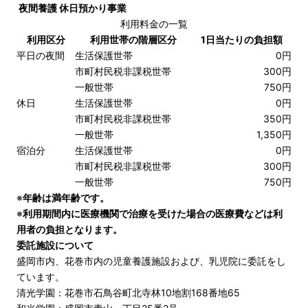
夜間養護 休日預かり事業
利用料金の一覧
利用区分
利用世帯の階層区分
1日当たりの負担額
平日の夜間
生活保護世帯
0円
市町村民税非課税世帯
300円
一般世帯
750円
休日
生活保護世帯
0円
市町村民税非課税世帯
350円
一般世帯
1,350円
宿泊分
生活保護世帯
0円
市町村民税非課税世帯
300円
一般世帯
750円
※
年齢は満年齢です。
※
利用期間内に医療機関で治療を受けた場合の医療費などは利
用者の負担となります。
委託施設について
盛岡市内、花巻市内の児童養護施設および、乳児院に委託をし
ています。
清光学園：花巻市石鳥谷町北寺林10地割168番地65