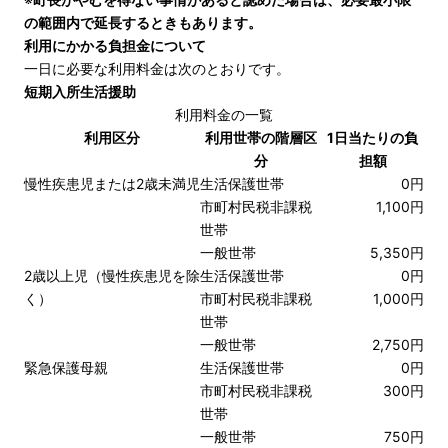
の範囲内で延長するときもあります。
利用にかかる負担金について
一日に必要な利用料金は次のとおりです。
短期入所生活援助
利用料金の一覧
利用区分
利用世帯の階層区
1日当たりの負
分
担額
慢性疾患児または2歳未満児
生活保護世帯
0円
市町村民税非課税
1,100円
世帯
一般世帯
5,350円
2歳以上児（慢性疾患児を除
生活保護世帯
0円
く）
市町村民税非課税
1,000円
世帯
一般世帯
2,750円
緊急保護母親
生活保護世帯
0円
市町村民税非課税
300円
世帯
一般世帯
750円