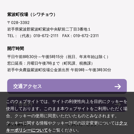
紫波町役場（シワチョウ）
〒028-3392
岩手県紫波郡紫波町紫波中央駅前二丁目3番地１
TEL：（代表）019-672-2111 FAX：019-672-2311
開庁時間
平日午前8時30分～午後5時15分（祝日、年末年始は除く）
窓口延長：月曜日午後7時まで（町民課、税務課）
岩手中央農協紫波町役場公金派出所 午前9時～午後3時30分
交通アクセス
このウェブサイトでは、サイトの利便性向上を目的にクッキーを
庁舎案内
使用しております。このまま本ウェブサイトをご利用いただく場
合、クッキーの使用に同意いただいたものとみなされます。
クッキーに関する情報やクッキー許可の設定変更については
クッ
サイトポリシー
プライバシーポリシー
キーポリシーについて
をご覧ください。