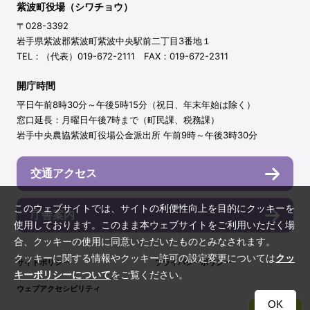
紫波町役場（シワチョウ）
〒028-3392
岩手県紫波郡紫波町紫波中央駅前二丁目3番地１
TEL：（代表）019-672-2111 FAX：019-672-2311
開庁時間
平日午前8時30分～午後5時15分（祝日、年末年始は除く）
窓口延長：月曜日午後7時まで（町民課、税務課）
岩手中央農協紫波町役場公金派出所 午前9時～午後3時30分
交通アクセス
このウェブサイトでは、サイトの利便性向上を目的にクッキーを
庁舎案内
使用しております。このまま本ウェブサイトをご利用いただく場
合、クッキーの使用に同意いただいたものとみなされます。
クッキーに関する情報やクッキー許可の設定変更については
クッ
サイトポリシー
プライバシーポリシー
キーポリシーについて
をご覧ください。
ウェブアクセシビリティ
OK