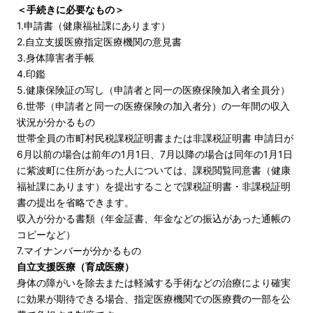
＜手続きに必要なもの＞
1.申請書（健康福祉課にあります）
2.自立支援医療指定医療機関の意見書
3.身体障害者手帳
4.印鑑
5.健康保険証の写し（申請者と同一の医療保険加入者全員分）
6.世帯（申請者と同一の医療保険の加入者分）の一年間の収入
状況が分かるもの
世帯全員の市町村民税課税証明書または非課税証明書 申請日が
6月以前の場合は前年の1月1日、7月以降の場合は同年の1月1日
に紫波町に住所があった人については、課税閲覧同意書（健康
福祉課にあります）を提出することで課税証明書・非課税証明
書の提出を省略できます。
収入が分かる書類（年金証書、年金などの振込があった通帳の
コピーなど）
7.マイナンバーが分かるもの
自立支援医療（育成医療）
身体の障がいを除去または軽減する手術などの治療により確実
に効果が期待できる場合、指定医療機関での医療費の一部を公