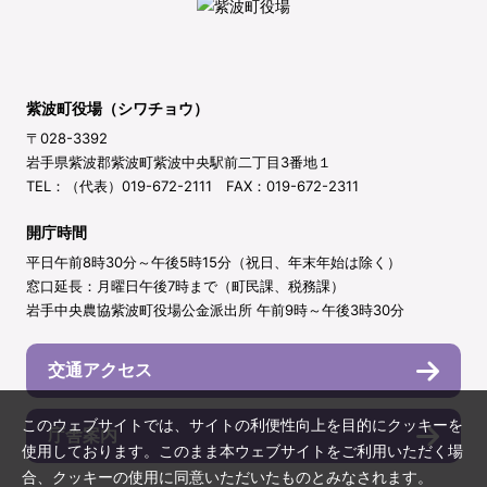
紫波町役場（シワチョウ）
〒028-3392
岩手県紫波郡紫波町紫波中央駅前二丁目3番地１
TEL：（代表）019-672-2111 FAX：019-672-2311
開庁時間
平日午前8時30分～午後5時15分（祝日、年末年始は除く）
窓口延長：月曜日午後7時まで（町民課、税務課）
岩手中央農協紫波町役場公金派出所 午前9時～午後3時30分
交通アクセス
このウェブサイトでは、サイトの利便性向上を目的にクッキーを
庁舎案内
使用しております。このまま本ウェブサイトをご利用いただく場
合、クッキーの使用に同意いただいたものとみなされます。