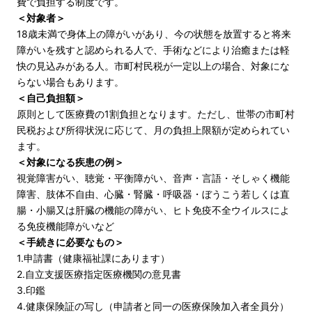
費で負担する制度です。
＜対象者＞
18歳未満で身体上の障がいがあり、今の状態を放置すると将来
障がいを残すと認められる人で、手術などにより治癒または軽
快の見込みがある人。市町村民税が一定以上の場合、対象にな
らない場合もあります。
＜自己負担額＞
原則として医療費の1割負担となります。ただし、世帯の市町村
民税および所得状況に応じて、月の負担上限額が定められてい
ます。
＜対象になる疾患の例＞
視覚障害がい、聴覚・平衡障がい、音声・言語・そしゃく機能
障害、肢体不自由、心臓・腎臓・呼吸器・ぼうこう若しくは直
腸・小腸又は肝臓の機能の障がい、ヒト免疫不全ウイルスによ
る免疫機能障がいなど
＜手続きに必要なもの＞
1.申請書（健康福祉課にあります）
2.自立支援医療指定医療機関の意見書
3.印鑑
4.健康保険証の写し（申請者と同一の医療保険加入者全員分）