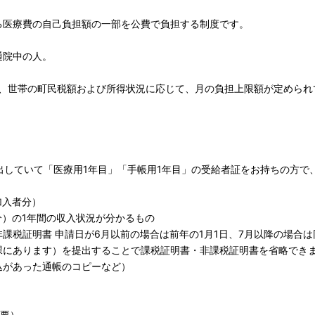
る医療費の自己負担額の一部を公費で負担する制度です。
通院中の人。
し、世帯の町民税額および所得状況に応じて、月の負担上限額が定められ
提出していて「医療用1年目」「手帳用1年目」の受給者証をお持ちの方
加入者分）
分）の1年間の収入状況が分かるもの
課税証明書 申請日が6月以前の場合は前年の1月1日、7月以降の場合は
課にあります）を提出することで課税証明書・非課税証明書を省略でき
込があった通帳のコピーなど）
不要）