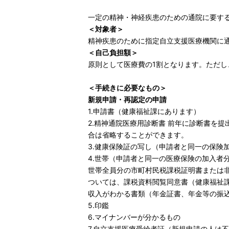
一定の精神・神経疾患のための通院に要す
＜対象者＞
精神疾患のために指定自立支援医療機関に
＜自己負担額＞
原則として医療費の1割となります。ただ
＜手続きに必要なもの＞
新規申請・再認定の申請
1.申請書（健康福祉課にあります）
2.精神通院医療用診断書 前年に診断書を
合は省略することができます。
3.健康保険証の写し（申請者と同一の保険
4.世帯（申請者と同一の医療保険の加入者
世帯全員分の市町村民税課税証明書または非
ついては、課税資料閲覧同意書（健康福祉
収入がわかる書類（年金証書、年金等の振
5.印鑑
6.マイナンバーが分かるもの
7.自立支援医療受給者証（新規申請の人は