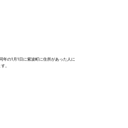
同年の1月1日に紫波町に住所があった人に
ます。