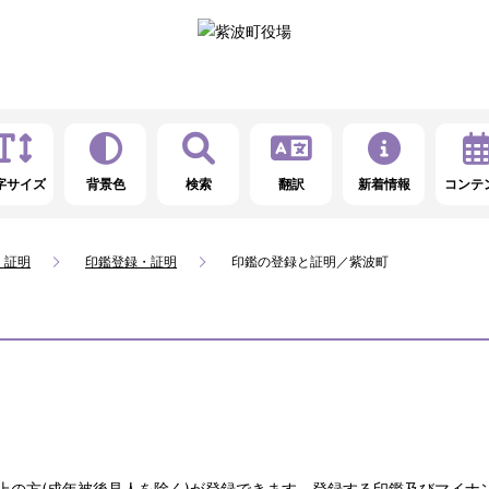
字サイズ
背景色
検索
翻訳
新着情報
コンテ
・証明
印鑑登録・証明
印鑑の登録と証明／紫波町
上の方(成年被後見人を除く)が登録できます。登録する印鑑及びマイナン