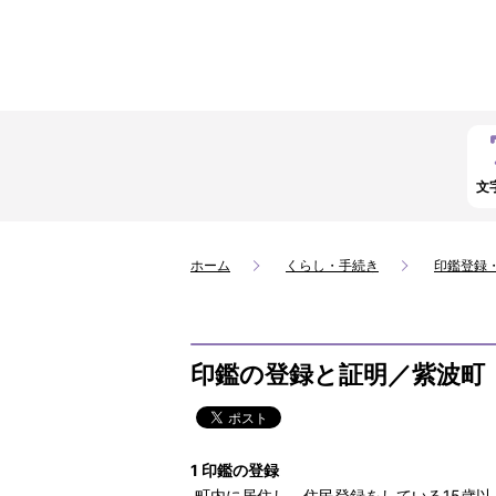
文
ホーム
くらし・手続き
印鑑登録
印鑑の登録と証明／紫波町
1 印鑑の登録
町内に居住し、住民登録をしている15歳以