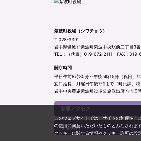
紫波町役場（シワチョウ）
〒028-3392
岩手県紫波郡紫波町紫波中央駅前二丁目3番
TEL：（代表）019-672-2111 FAX：019-6
開庁時間
平日午前8時30分～午後5時15分（祝日、
窓口延長：月曜日午後7時まで（町民課、税
岩手中央農協紫波町役場公金派出所 午前9時
交通アクセス
このウェブサイトでは、サイトの利便性向
の使用に同意いただいたものとみなされま
庁舎案内
クッキーに関する情報やクッキー許可の設