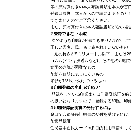
等の顔写真付きの本人確認書類を本人が窓
登録は原則、本人からの申請によるものと
できませんのでご了承ください。
また、顔写真付きの本人確認書類がない場
2 登録できない印鑑
次のような印鑑は登録できませんので、ご
正しい氏名、氏、名で表されていないもの
一辺の長さが8ミリメートル以下、または2
ゴム印(インキ浸透印など)、その他の印鑑
文字の判読が困難なもの
印影を鮮明に表しにくいもの
印影が1/3以上欠けているもの
3 印鑑登録の廃止,改印など
登録をしている印鑑または印鑑登録証を紛
の扱いとなりますので、登録する印鑑、印
4 印鑑登録証明書の発行するには
窓口で印鑑登録証明書の交付を受けるには
印鑑登録証
住民基本台帳カード ※多目的利用申請をし