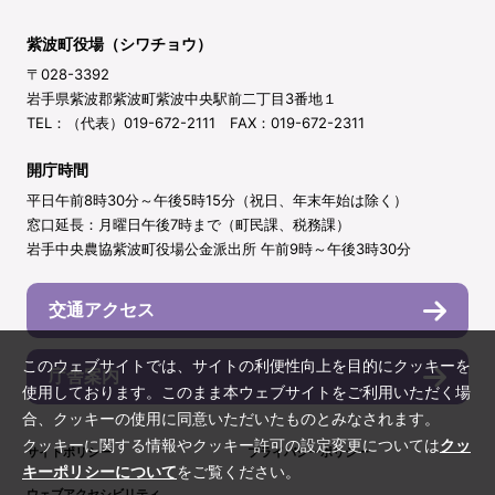
紫波町役場（シワチョウ）
〒028-3392
岩手県紫波郡紫波町紫波中央駅前二丁目3番地１
TEL：（代表）019-672-2111 FAX：019-672-2311
開庁時間
平日午前8時30分～午後5時15分（祝日、年末年始は除く）
窓口延長：月曜日午後7時まで（町民課、税務課）
岩手中央農協紫波町役場公金派出所 午前9時～午後3時30分
交通アクセス
このウェブサイトでは、サイトの利便性向上を目的にクッキーを
庁舎案内
使用しております。このまま本ウェブサイトをご利用いただく場
合、クッキーの使用に同意いただいたものとみなされます。
クッキーに関する情報やクッキー許可の設定変更については
クッ
サイトポリシー
プライバシーポリシー
キーポリシーについて
をご覧ください。
ウェブアクセシビリティ