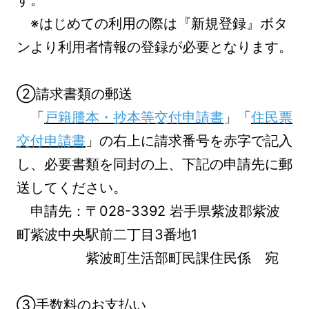
す。
※はじめての利用の際は『新規登録』ボタ
ンより利用者情報の登録が必要となります。
②請求書類の郵送
「
戸籍謄本・抄本等交付申請書
」「
住民票
交付申請書
」の右上に請求番号を赤字で記入
し、必要書類を同封の上、下記の申請先に郵
送してください。
申請先：〒028-3392 岩手県紫波郡紫波
町紫波中央駅前二丁目3番地1
紫波町生活部町民課住民係 宛
③手数料のお支払い