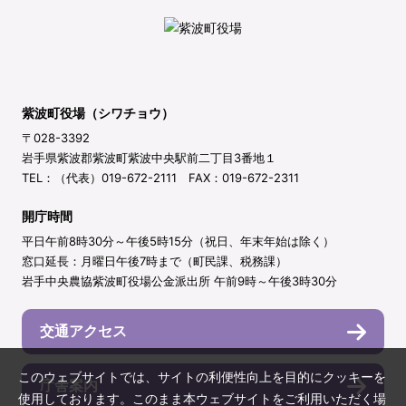
紫波町役場（シワチョウ）
〒028-3392
岩手県紫波郡紫波町紫波中央駅前二丁目3番地１
TEL：（代表）019-672-2111 FAX：019-672-2311
開庁時間
平日午前8時30分～午後5時15分（祝日、年末年始は除く）
窓口延長：月曜日午後7時まで（町民課、税務課）
岩手中央農協紫波町役場公金派出所 午前9時～午後3時30分
交通アクセス
このウェブサイトでは、サイトの利便性向上を目的にクッキーを
庁舎案内
使用しております。このまま本ウェブサイトをご利用いただく場