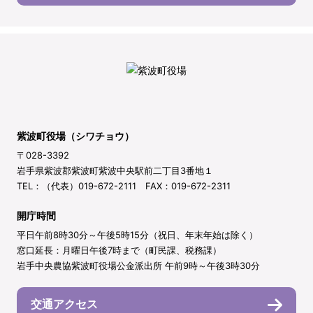
紫波町役場（シワチョウ）
〒028-3392
岩手県紫波郡紫波町紫波中央駅前二丁目3番地１
TEL：（代表）019-672-2111 FAX：019-672-2311
開庁時間
平日午前8時30分～午後5時15分（祝日、年末年始は除く）
窓口延長：月曜日午後7時まで（町民課、税務課）
岩手中央農協紫波町役場公金派出所 午前9時～午後3時30分
交通アクセス