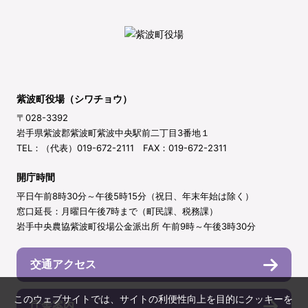
紫波町役場（シワチョウ）
〒028-3392
岩手県紫波郡紫波町紫波中央駅前二丁目3番地１
TEL：（代表）019-672-2111 FAX：019-672-2311
開庁時間
平日午前8時30分～午後5時15分（祝日、年末年始は除く）
窓口延長：月曜日午後7時まで（町民課、税務課）
岩手中央農協紫波町役場公金派出所 午前9時～午後3時30分
交通アクセス
このウェブサイトでは、サイトの利便性向上を目的にクッキーを
庁舎案内