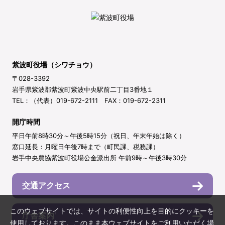
紫波町役場（シワチョウ）
〒028-3392
岩手県紫波郡紫波町紫波中央駅前二丁目3番地１
TEL：（代表）019-672-2111 FAX：019-672-2311
開庁時間
平日午前8時30分～午後5時15分（祝日、年末年始は除く）
窓口延長：月曜日午後7時まで（町民課、税務課）
岩手中央農協紫波町役場公金派出所 午前9時～午後3時30分
交通アクセス
このウェブサイトでは、サイトの利便性向上を目的にクッキーを
庁舎案内
使用しております。このまま本ウェブサイトをご利用いただく場