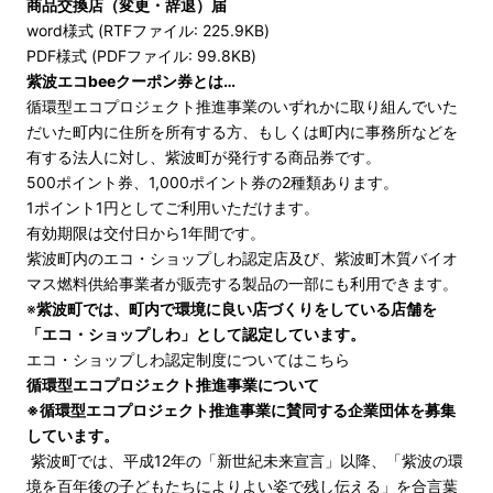
商品交換店（変更・辞退）届
word様式 (RTFファイル: 225.9KB)
PDF様式 (PDFファイル: 99.8KB)
紫波エコbeeクーポン券とは…
循環型エコプロジェクト推進事業のいずれかに取り組んでいた
だいた町内に住所を所有する方、もしくは町内に事務所などを
有する法人に対し、紫波町が発行する商品券です。
500ポイント券、1,000ポイント券の2種類あります。
1ポイント1円としてご利用いただけます。
有効期限は交付日から1年間です。
紫波町内のエコ・ショップしわ認定店及び、紫波町木質バイオ
マス燃料供給事業者が販売する製品の一部にも利用できます。
※
紫波町では、町内で環境に良い店づくりをしている店舗を
「エコ・ショップしわ」として認定しています。
エコ・ショップしわ認定制度についてはこちら
循環型エコプロジェクト推進事業について
※循環型エコプロジェクト推進事業に賛同する企業団体を募集
しています。
紫波町では、平成12年の「新世紀未来宣言」以降、「紫波の環
境を百年後の子どもたちによりよい姿で残し伝える」を合言葉