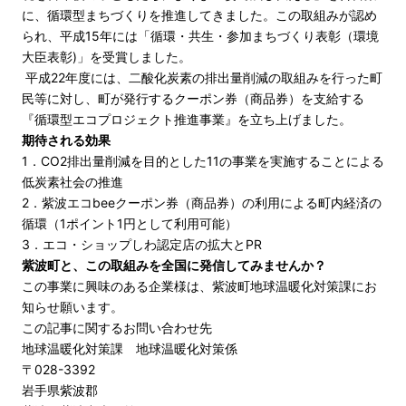
に、循環型まちづくりを推進してきました。この取組みが認め
られ、平成15年には「循環・共生・参加まちづくり表彰（環境
大臣表彰)」を受賞しました。
平成22年度には、二酸化炭素の排出量削減の取組みを行った町
民等に対し、町が発行するクーポン券（商品券）を支給する
『循環型エコプロジェクト推進事業』を立ち上げました。
期待される効果
1．CO2排出量削減を目的とした11の事業を実施することによる
低炭素社会の推進
2．紫波エコbeeクーポン券（商品券）の利用による町内経済の
循環（1ポイント1円として利用可能）
3．エコ・ショップしわ認定店の拡大とPR
紫波町と、この取組みを全国に発信してみませんか？
この事業に興味のある企業様は、紫波町地球温暖化対策課にお
知らせ願います。
この記事に関するお問い合わせ先
地球温暖化対策課 地球温暖化対策係
〒028-3392
岩手県紫波郡