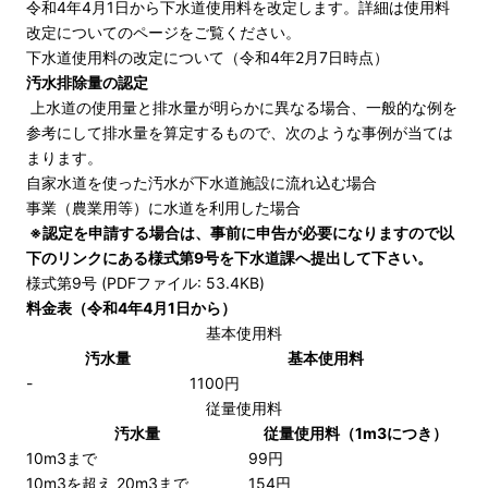
令和4年4月1日から下水道使用料を改定します。詳細は使用料
改定についてのページをご覧ください。
下水道使用料の改定について（令和4年2月7日時点）
汚水排除量の認定
上水道の使用量と排水量が明らかに異なる場合、一般的な例を
参考にして排水量を算定するもので、次のような事例が当ては
まります。
自家水道を使った汚水が下水道施設に流れ込む場合
事業（農業用等）に水道を利用した場合
※認定を申請する場合は、事前に申告が必要になりますので以
下のリンクにある様式第9号を下水道課へ提出して下さい。
様式第9号 (PDFファイル: 53.4KB)
料金表（令和4年4月1日から）
基本使用料
汚水量
基本使用料
-
1100円
従量使用料
汚水量
従量使用料（1m3につき）
10m3まで
99円
10m3を超え 20m3まで
154円