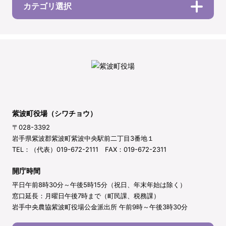
カテゴリ選択
紫波町役場（シワチョウ）
〒028-3392
岩手県紫波郡紫波町紫波中央駅前二丁目3番地１
TEL：（代表）019-672-2111 FAX：019-672-2311
開庁時間
平日午前8時30分～午後5時15分（祝日、年末年始は除く）
窓口延長：月曜日午後7時まで（町民課、税務課）
岩手中央農協紫波町役場公金派出所 午前9時～午後3時30分