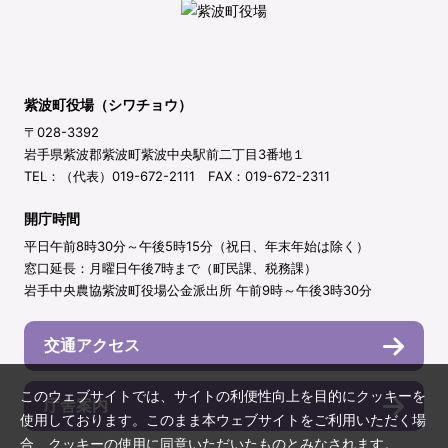
紫波町役場（シワチョウ）
〒028-3392
岩手県紫波郡紫波町紫波中央駅前二丁目3番地１
TEL：（代表）019-672-2111 FAX：019-672-2311
開庁時間
平日午前8時30分～午後5時15分（祝日、年末年始は除く）
窓口延長：月曜日午後7時まで（町民課、税務課）
岩手中央農協紫波町役場公金派出所 午前9時～午後3時30分
交通アクセス
このウェブサイトでは、サイトの利便性向上を目的にクッキーを
庁舎案内
使用しております。このまま本ウェブサイトをご利用いただく場
合、クッキーの使用に同意いただいたものとみなされます。