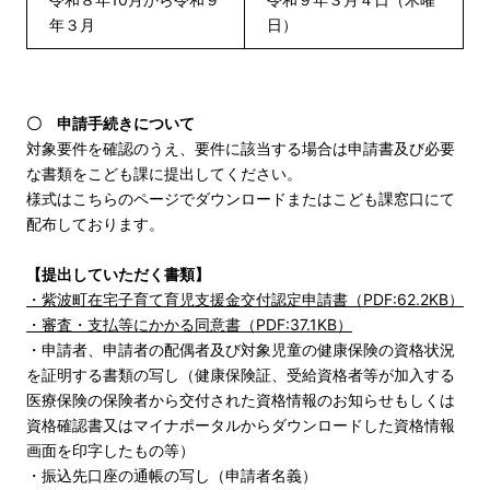
年３月
日）
〇 申請手続きについて
対象要件を確認のうえ、要件に該当する場合は申請書及び必要
な書類をこども課に提出してください。
様式はこちらのページでダウンロードまたはこども課窓口にて
配布しております。
【提出していただく書類】
・紫波町在宅子育て育児支援金交付認定申請書（PDF:62.2KB）
・審査・支払等にかかる同意書（PDF:37.1KB）
・申請者、申請者の配偶者及び対象児童の健康保険の資格状況
を証明する書類の写し（健康保険証、受給資格者等が加入する
医療保険の保険者から交付された資格情報のお知らせもしくは
資格確認書又はマイナポータルからダウンロードした資格情報
画面を印字したもの等）
・振込先口座の通帳の写し（申請者名義）