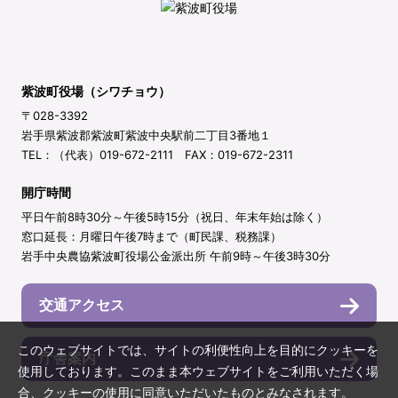
紫波町役場（シワチョウ）
〒028-3392
岩手県紫波郡紫波町紫波中央駅前二丁目3番地１
TEL：（代表）019-672-2111 FAX：019-672-2311
開庁時間
平日午前8時30分～午後5時15分（祝日、年末年始は除く）
窓口延長：月曜日午後7時まで（町民課、税務課）
岩手中央農協紫波町役場公金派出所 午前9時～午後3時30分
交通アクセス
このウェブサイトでは、サイトの利便性向上を目的にクッキーを
庁舎案内
使用しております。このまま本ウェブサイトをご利用いただく場
合、クッキーの使用に同意いただいたものとみなされます。