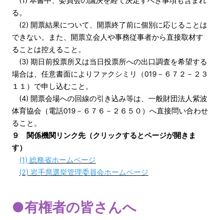
(1) 本書中、委員会の議決を経て決定すべき事項も含まれ
る。
(2) 開票結果について、開票終了前に個別に応じることは
できない。また、開票立会人や事務従事者から直接取材す
ることは控えること。
(3) 期日前投票所又は当日投票所への出口調査を希望する
場合は、任意書面によりファクシミリ（019－６７２－２３
１１）で申し込むこと。
(4) 開票会場への回線の引き込み等は、一般財団法人紫波
体育協会（電話019－６７６－２６５０）へ直接問い合わせ
ること。
９
関係機関リンク先（クリックするとページが開きま
す）
(1)
総務省ホームページ
(2)
岩手県選挙管理委員会ホームページ
●有権者の皆さんへ