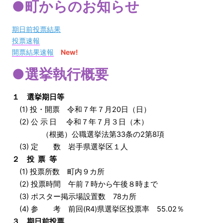
●町からのお知らせ
期日前投票結果
投票速報
開票結果速報
New!
●選挙執行概要
１ 選挙期日等
(1) 投・開票 令和７年７月20日（日）
(2)
公示日
令和７年７月３日（木）
（根拠）公職選挙法第33条の2第8項
(3) 定 数 岩手県選挙区１人
２
投票等
(1) 投票所数 町内９カ所
(2) 投票時間 午前７時から午後８時まで
(3) ポスター掲示場設置数 78カ所
(4) 参 考 前回(R4)県選挙区投票率 55.02％
３ 期日前投票