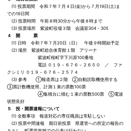
(1) 投票期間 令和７年７月４日(金)から７月19日(土)ま
での16日間
(2) 投票時間 午前８時30分から午後８時まで
(3) 投票場所 紫波町役場３階 会議室304・305
４ 開 票
(1) 日時 令和７年７月20日（日） 午後９時開始予定
(2) 場所 紫波町総合体育館１階 アリーナ
紫波町桜町字下川原100番地
電話 ０１９－６７６－２６５０ ／ ファ
クシミリ ０１９－６７６－２５７４
(3) 参考 ①報道席は２階 ②自動読取機使用する
③票計数機使用、計測１束の票数100票
④集積台に積む１束の票数500票 ⑤電波
状態良好
５ 投・開票速報について
(1) 全般事項 報道対応の専任職員は常駐しない
(2) 投票中間速報
期日前投票
県選管への所定の報告の
みとし、町選管単独での公表は行わない