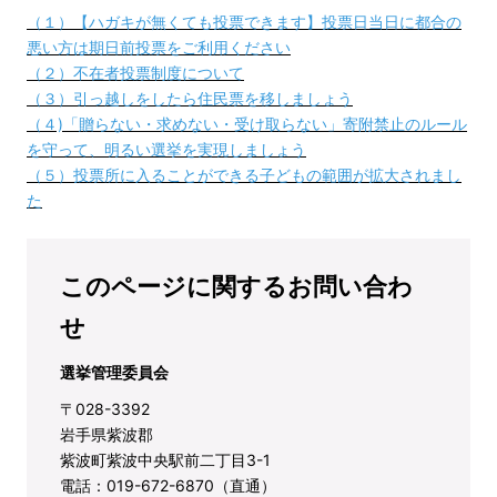
（１）【ハガキが無くても投票できます】投票日当日に都合の
悪い方は期日前投票をご利用ください
（２）不在者投票制度について
（３）引っ越しをしたら住民票を移しましょう
（４)「贈らない・求めない・受け取らない」寄附禁止のルール
を守って、明るい選挙を実現しましょう
（５）投票所に入ることができる子どもの範囲が拡大されまし
た
このページに関するお問い合わ
せ
選挙管理委員会
〒028-3392
岩手県紫波郡
紫波町紫波中央駅前二丁目3-1
電話：019-672-6870（直通）