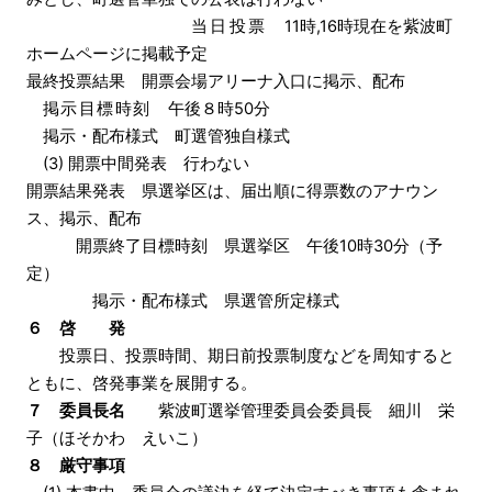
当日投票
11時,16時現在を紫波町
ホームページに掲載予定
最終投票結果 開票会場アリーナ入口に掲示、配布
掲示目標時刻
午後８時50分
掲示・配布様式 町選管独自様式
(3) 開票中間発表 行わない
開票結果発表 県選挙区は、届出順に得票数のアナウン
ス、掲示、配布
開票終了目標時刻 県選挙区 午後10時30分（予
定）
掲示・配布様式 県選管所定様式
６ 啓 発
投票日、投票時間、期日前投票制度などを周知すると
ともに、啓発事業を展開する。
７ 委員長名
紫波町選挙管理委員会委員長 細川 栄
子（ほそかわ えいこ）
８ 厳守事項