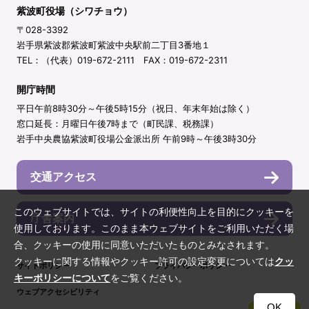
紫波町役場（シワチョウ）
〒028-3392
岩手県紫波郡紫波町紫波中央駅前二丁目3番地１
TEL：（代表）019-672-2111 FAX：019-672-2311
開庁時間
平日午前8時30分～午後5時15分（祝日、年末年始は除く）
窓口延長：月曜日午後7時まで（町民課、税務課）
岩手中央農協紫波町役場公金派出所 午前9時～午後3時30分
交通アクセス
このウェブサイトでは、サイトの利便性向上を目的にクッキーを
庁舎案内
使用しております。このまま本ウェブサイトをご利用いただく場
合、クッキーの使用に同意いただいたものとみなされます。
クッキーに関する情報やクッキー許可の設定変更については
クッ
サイトポリシー
プライバシーポリシー
キーポリシーについて
をご覧ください。
ウェブアクセシビリティ
OK