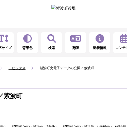
字サイズ
背景色
検索
翻訳
新着情報
コンテ
トピックス
紫波町史電子データの公開／紫波町
／紫波町
近世）、昭和59年に第2巻（近代）、昭和63年に第3巻（資料編）が刊