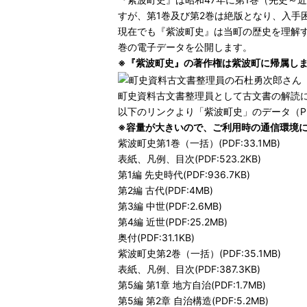
すが、第1巻及び第2巻は絶版となり、入手
現在でも『紫波町史』は当町の歴史を理解
巻の電子データを公開します。
※『紫波町史』の著作権は紫波町に帰属し
町史資料古文書整理員として古文書の解読に
以下のリンクより「紫波町史」のデータ（P
※容量が大きいので、ご利用時の通信環境
紫波町史第1巻（一括）(PDF:33.1MB)
表紙、凡例、目次(PDF:523.2KB)
第1編 先史時代(PDF:936.7KB)
第2編 古代(PDF:4MB)
第3編 中世(PDF:2.6MB)
第4編 近世(PDF:25.2MB)
奥付(PDF:31.1KB)
紫波町史第2巻（一括）(PDF:35.1MB)
表紙、凡例、目次(PDF:387.3KB)
第5編 第1章 地方自治(PDF:1.7MB)
第5編 第2章 自治構造(PDF:5.2MB)