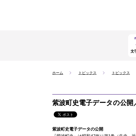
文
ホーム
トピックス
トピックス
紫波町史電子データの公開
紫波町史電子データの公開
『紫波町史』は昭和47年に第1巻（先史～