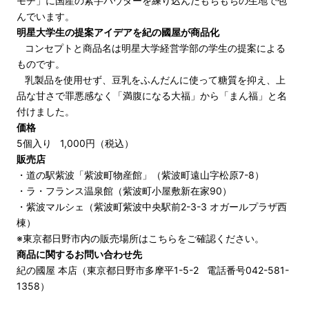
モチ」に国産の紫芋パウダーを練り込んだもちもちの生地で包
んでいます。
明星大学生の提案アイデアを紀の國屋が商品化
コンセプトと商品名は明星大学経営学部の学生の提案による
ものです。
乳製品を使用せず、豆乳をふんだんに使って糖質を抑え、上
品な甘さで罪悪感なく「満腹になる大福」から「まん福」と名
付けました。
価格
5個入り 1,000円（税込）
販売店
・道の駅紫波「紫波町物産館」（紫波町遠山字松原7-8）
・ラ・フランス温泉館（紫波町小屋敷新在家90）
・紫波マルシェ（紫波町紫波中央駅前2-3-3 オガールプラザ西
棟）
※東京都日野市内の販売場所は
こちら
をご確認ください。
商品に関するお問い合わせ先
紀の國屋 本店（東京都日野市多摩平1-5-2 電話番号042-581-
1358）