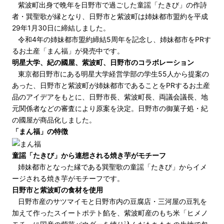
紫波町出身で晩年を日野市で過ごした童謡「たきび」の作詩
者・巽聖歌が縁となり、日野市と紫波町は姉妹都市盟約を平成
29年1月30日に締結しました。
令和4年の姉妹都市盟約締結5周年を記念し、姉妹都市をPRす
るお土産「まん福」が発売中です。
明星大学、紀の國屋、紫波町、日野市のコラボレーション
東京都日野市にある明星大学経営学部の学生55人から提案の
あった、日野市と紫波町が姉妹都市であることをPRするお土産
品のアイデアをもとに、日野市長、紫波町長、両議会議長、地
元関係者などの審査により原案を決定。日野市の御菓子処・紀
の國屋が商品化しました。
「まん福」の特徴
童謡「たきび」から連想される焼き芋がモチーフ
姉妹都市となった縁である巽聖歌の童謡「たきび」からイメ
ージされる焼き芋がモチーフです。
日野市と紫波町の食材を使用
日野市産のサツマイモと日野市内の豆腐店・三河屋の豆乳を
加えて作ったスイートポテト餡を、紫波町産のもち米「ヒメノ