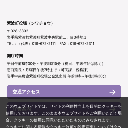
紫波町役場（シワチョウ）
〒028-3392
岩手県紫波郡紫波町紫波中央駅前二丁目3番地１
TEL：（代表）019-672-2111 FAX：019-672-2311
開庁時間
平日午前8時30分～午後5時15分（祝日、年末年始は除く）
窓口延長：月曜日午後7時まで（町民課、税務課）
岩手中央農協紫波町役場公金派出所 午前9時～午後3時30分
交通アクセス
このウェブサイトでは、サイトの利便性向上を目的にクッキーを
庁舎案内
使用しております。このまま本ウェブサイトをご利用いただく場
合、クッキーの使用に同意いただいたものとみなされます。
クッキーに関する情報やクッキー許可の設定変更については
クッ