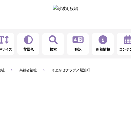
字サイズ
背景色
検索
翻訳
新着情報
コンテ
福祉
高齢者福祉
そよかぜクラブ／紫波町