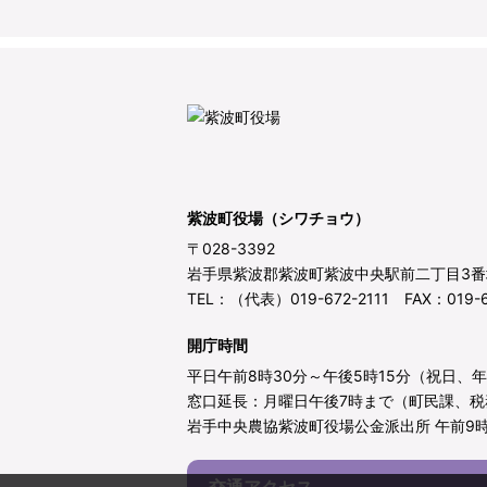
紫波町役場（シワチョウ）
〒028-3392
岩手県紫波郡紫波町紫波中央駅前二丁目3番
TEL：（代表）019-672-2111 FAX：019-6
開庁時間
平日午前8時30分～午後5時15分（祝日、
窓口延長：月曜日午後7時まで（町民課、税
岩手中央農協紫波町役場公金派出所 午前9時
交通アクセス