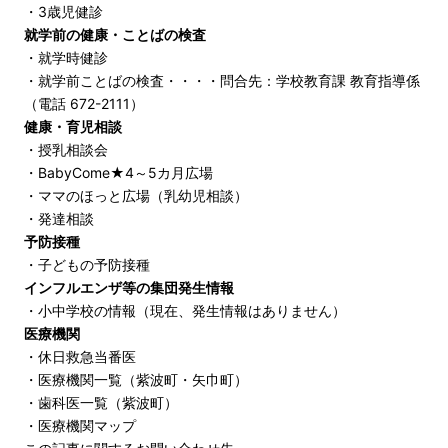
・
3歳児健診
就学前の健康・ことばの検査
・
就学時健診
・就学前ことばの検査・・・・問合先：学校教育課 教育指導係
（電話 672-2111）
健康・育児相談
・
授乳相談会
・
BabyCome★4～5カ月広場
・
ママのほっと広場（乳幼児相談）
・
発達相談
予防接種
・
子どもの予防接種
インフルエンザ等の集団発生情報
・小中学校の情報（現在、発生情報はありません）
医療機関
・
休日救急当番医
・
医療機関一覧（紫波町・矢巾町）
・
歯科医一覧（紫波町）
・
医療機関マップ