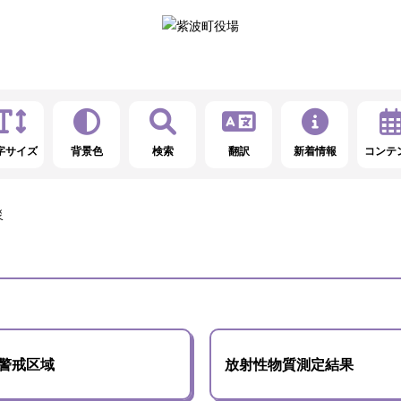
字サイズ
背景色
検索
翻訳
新着情報
コンテ
災
警戒区域
放射性物質測定結果