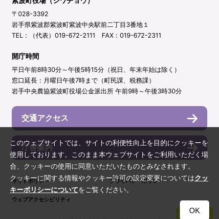
紫波町役場（シワチョウ）
〒028-3392
岩手県紫波郡紫波町紫波中央駅前二丁目3番地１
TEL：（代表）019-672-2111 FAX：019-672-2311
開庁時間
平日午前8時30分～午後5時15分（祝日、年末年始は除く）
窓口延長：月曜日午後7時まで（町民課、税務課）
岩手中央農協紫波町役場公金派出所 午前9時～午後3時30分
交通アクセス
このウェブサイトでは、サイトの利便性向上を目的にクッキーを
庁舎案内
使用しております。このまま本ウェブサイトをご利用いただく場
合、クッキーの使用に同意いただいたものとみなされます。
クッキーに関する情報やクッキー許可の設定変更については
クッ
サイトポリシー
プライバシーポリシー
キーポリシーについて
をご覧ください。
ウェブアクセシビリティ
OK
TOP