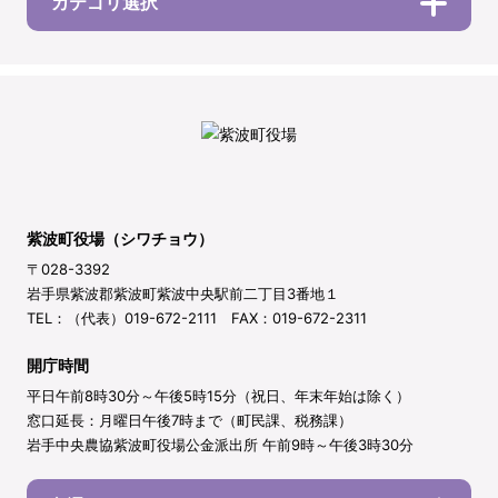
カテゴリ選択
紫波町役場（シワチョウ）
〒028-3392
岩手県紫波郡紫波町紫波中央駅前二丁目3番地１
TEL：（代表）019-672-2111 FAX：019-672-2311
開庁時間
平日午前8時30分～午後5時15分（祝日、年末年始は除く）
窓口延長：月曜日午後7時まで（町民課、税務課）
岩手中央農協紫波町役場公金派出所 午前9時～午後3時30分