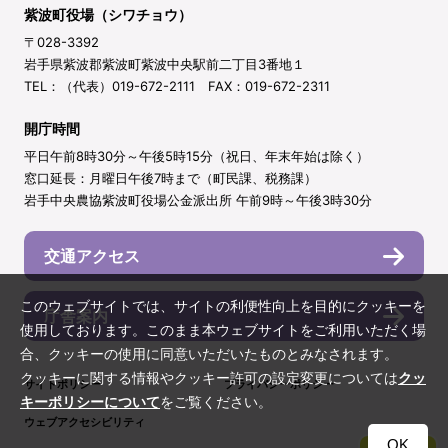
紫波町役場（シワチョウ）
〒028-3392
岩手県紫波郡紫波町紫波中央駅前二丁目3番地１
TEL：（代表）019-672-2111 FAX：019-672-2311
開庁時間
平日午前8時30分～午後5時15分（祝日、年末年始は除く）
窓口延長：月曜日午後7時まで（町民課、税務課）
岩手中央農協紫波町役場公金派出所 午前9時～午後3時30分
交通アクセス
このウェブサイトでは、サイトの利便性向上を目的にクッキーを
庁舎案内
使用しております。このまま本ウェブサイトをご利用いただく場
合、クッキーの使用に同意いただいたものとみなされます。
クッキーに関する情報やクッキー許可の設定変更については
クッ
サイトポリシー
プライバシーポリシー
キーポリシーについて
をご覧ください。
ウェブアクセシビリティ
OK