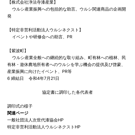
【株式会社浄法寺漆産業】
ウルシ産業振興への包括的な助言。ウルシ関連商品の企画開
発
【特定非営利活動法人ウルシネクスト】
イベントや研修会への助言、PR
【紫波町】
ウルシ産業全般への継続的な取り組み、町有林への植林、民
有林・遊休農地所有者へのウルシを学ぶ機会の提供及び啓蒙、
産業振興に向けたイベント、PR等
6 締結日 令和4年7月21日
協定書に調印した各代表者
調印式の様子
関連ページ
一般社団法人次世代漆協会HP
特定非営利活動法人ウルシネクストHP