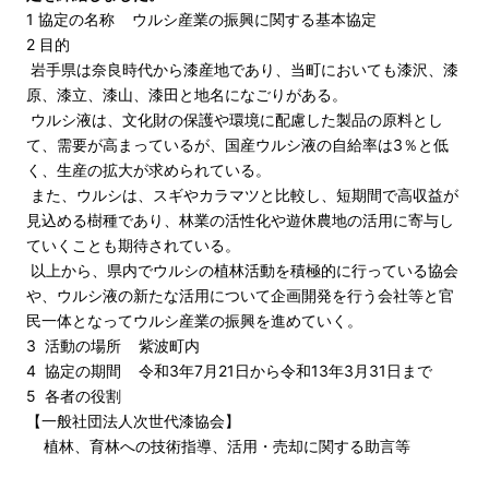
1 協定の名称 ウルシ産業の振興に関する基本協定
2 目的
岩手県は奈良時代から漆産地であり、当町においても漆沢、漆
原、漆立、漆山、漆田と地名になごりがある。
ウルシ液は、文化財の保護や環境に配慮した製品の原料とし
て、需要が高まっているが、国産ウルシ液の自給率は3％と低
く、生産の拡大が求められている。
また、ウルシは、スギやカラマツと比較し、短期間で高収益が
見込める樹種であり、林業の活性化や遊休農地の活用に寄与し
ていくことも期待されている。
以上から、県内でウルシの植林活動を積極的に行っている協会
や、ウルシ液の新たな活用について企画開発を行う会社等と官
民一体となってウルシ産業の振興を進めていく。
3 活動の場所 紫波町内
4 協定の期間 令和3年7月21日から令和13年3月31日まで
5 各者の役割
【一般社団法人次世代漆協会】
植林、育林への技術指導、活用・売却に関する助言等