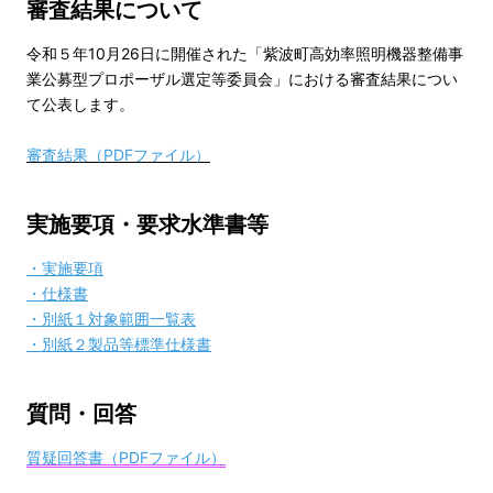
審査結果について
令和５年10月26日に開催された「紫波町高効率照明機器整備事
業公募型プロポーザル選定等委員会」における審査結果につい
て公表します。
審査結果（PDFファイル）
実施要項・要求水準書等
・実施要項
・
仕様書
・
別紙１対象範囲一覧表
・別紙
２製品等標準仕様書
質問・回答
質疑回答書（PDFファイル）