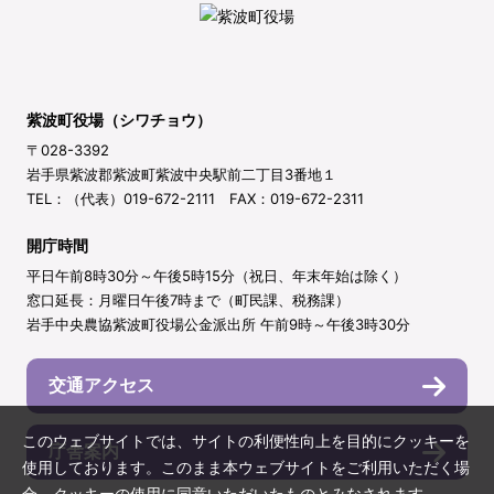
紫波町役場（シワチョウ）
〒028-3392
岩手県紫波郡紫波町紫波中央駅前二丁目3番地１
TEL：（代表）019-672-2111 FAX：019-672-2311
開庁時間
平日午前8時30分～午後5時15分（祝日、年末年始は除く）
窓口延長：月曜日午後7時まで（町民課、税務課）
岩手中央農協紫波町役場公金派出所 午前9時～午後3時30分
交通アクセス
このウェブサイトでは、サイトの利便性向上を目的にクッキーを
庁舎案内
使用しております。このまま本ウェブサイトをご利用いただく場