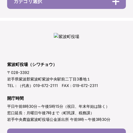
カテゴリ選択
紫波町役場（シワチョウ）
〒028-3392
岩手県紫波郡紫波町紫波中央駅前二丁目3番地１
TEL：（代表）019-672-2111 FAX：019-672-2311
開庁時間
平日午前8時30分～午後5時15分（祝日、年末年始は除く）
窓口延長：月曜日午後7時まで（町民課、税務課）
岩手中央農協紫波町役場公金派出所 午前9時～午後3時30分