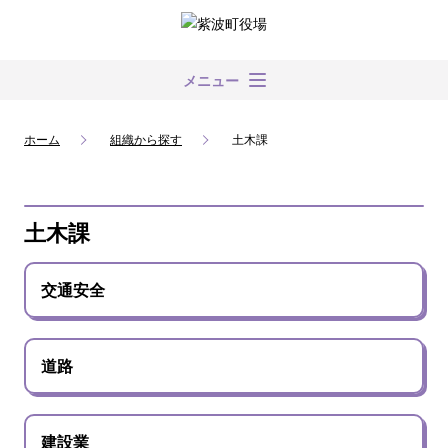
メニュー
ホーム
組織から探す
土木課
土木課
交通安全
道路
建設業