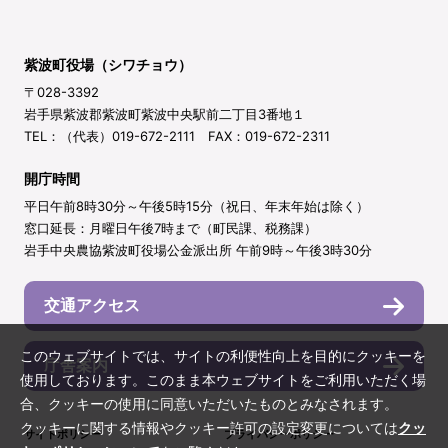
紫波町役場（シワチョウ）
〒028-3392
岩手県紫波郡紫波町紫波中央駅前二丁目3番地１
TEL：（代表）019-672-2111 FAX：019-672-2311
開庁時間
平日午前8時30分～午後5時15分（祝日、年末年始は除く）
窓口延長：月曜日午後7時まで（町民課、税務課）
岩手中央農協紫波町役場公金派出所 午前9時～午後3時30分
交通アクセス
このウェブサイトでは、サイトの利便性向上を目的にクッキーを
庁舎案内
使用しております。このまま本ウェブサイトをご利用いただく場
合、クッキーの使用に同意いただいたものとみなされます。
クッキーに関する情報やクッキー許可の設定変更については
クッ
サイトポリシー
プライバシーポリシー