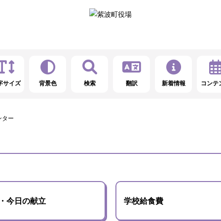
字サイズ
背景色
検索
翻訳
新着情報
コンテ
ンター
・今日の献立
学校給食費